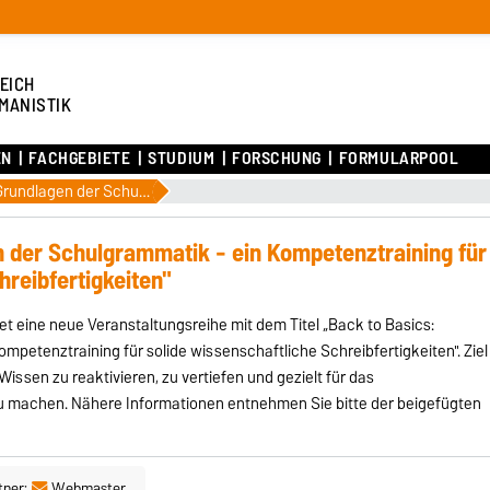
EICH
MANISTIK
EN
FACHGEBIETE
STUDIUM
FORSCHUNG
FORMULARPOOL
„Back to Basics: Grundlagen der Schulgrammatik - ein Kompetenztraining für solide wissenschaftliche Schreibfertigkeiten"
n der Schulgrammatik - ein Kompetenztraining für
hreibfertigkeiten"
ine neue Veranstaltungsreihe mit dem Titel „Back to Basics:
petenztraining für solide wissenschaftliche Schreibfertigkeiten". Ziel
issen zu reaktivieren, zu vertiefen und gezielt für das
u machen. Nähere Informationen entnehmen Sie bitte der beigefügten
tner:
Webmaster