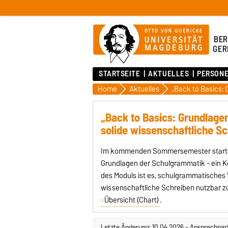
BER
GER
STARTSEITE
AKTUELLES
PERSON
Home
Aktuelles
„Back to Basics: Grundlage
solide wissenschaftliche Sc
Im kommenden Sommersemester startet e
Grundlagen der Schulgrammatik - ein Kom
des Moduls ist es, schulgrammatisches W
wissenschaftliche Schreiben nutzbar z
Übersicht (Chart)
.
Letzte Änderung: 10.04.2026
-
Ansprechpar