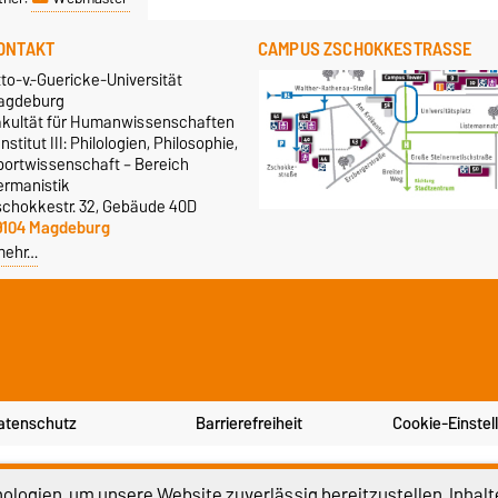
ONTAKT
CAMPUS ZSCHOKKESTRASSE
to-v.-Guericke-Universität
agdeburg
akultät für Humanwissenschaften
Institut III: Philologien, Philosophie,
portwissenschaft – Bereich
ermanistik
schokkestr. 32, Gebäude 40D
9104 Magdeburg
mehr…
atenschutz
Barrierefreiheit
Cookie-Einstel
logien, um unsere Website zuverlässig bereitzustellen, Inhalt