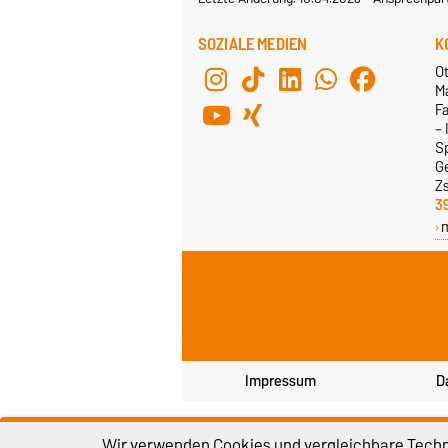
SOZIALE MEDIEN
K
Ot
M
F
– 
S
G
Z
3
Impressum
D
Wir verwenden Cookies und vergleichbare Techno