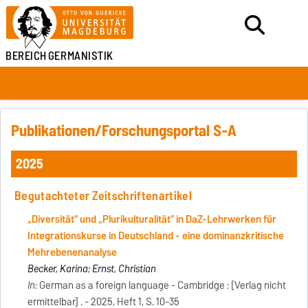
BEREICH
GERMANISTIK
Publikationen/Forschungsportal S-A
2025
Begutachteter Zeitschriftenartikel
„Diversität“ und „Plurikulturalität“ in DaZ-Lehrwerken für
Integrationskurse in Deutschland - eine dominanzkritische
Mehrebenenanalyse
Becker, Karina; Ernst, Christian
In:
German as a foreign language - Cambridge : [Verlag nicht
ermittelbar] . - 2025, Heft 1, S. 10-35