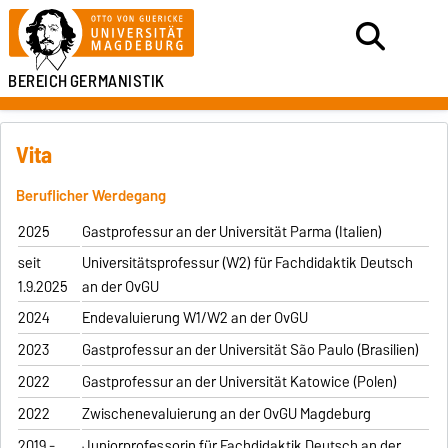
BEREICH
GERMANISTIK
Vita
Beruflicher Werdegang
2025
Gastprofessur an der Universität Parma (Italien)
seit
Universitätsprofessur (W2) für Fachdidaktik Deutsch
1.9.2025
an der OvGU
2024
Endevaluierung W1/W2 an der OvGU
2023
Gastprofessur an der Universität São Paulo (Brasilien)
2022
Gastprofessur an der Universität Katowice (Polen)
2022
Zwischenevaluierung an der OvGU Magdeburg
2019 -
Juniorprofessorin für Fachdidaktik Deutsch an der