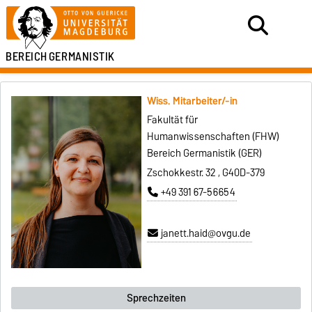
BEREICH
GERMANISTIK
Wiss. Mitarbeiter/-in
Fakultät für
Humanwissenschaften (FHW)
Bereich Germanistik (GER)
Zschokkestr. 32 , G40D-379
+49 391 67-56654
janett.haid@ovgu.de
Sprechzeiten