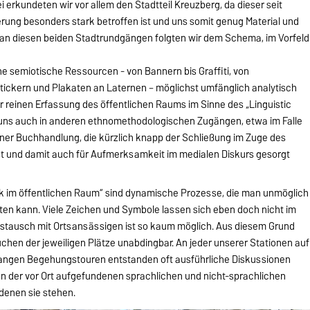
 erkundeten wir vor allem den Stadtteil Kreuzberg, da dieser seit
erung besonders stark betroffen ist und uns somit genug Material und
it an diesen beiden Stadtrundgängen folgten wir dem Schema, im Vorfeld
ne semiotische Ressourcen - von Bannern bis Graffiti, von
ickern und Plakaten an Laternen – möglichst umfänglich analytisch
r reinen Erfassung des öffentlichen Raums im Sinne des „Linguistic
uns auch in anderen ethnomethodologischen Zugängen, etwa im Falle
iner Buchhandlung, die kürzlich knapp der Schließung im Zuge des
st und damit auch für Aufmerksamkeit im medialen Diskurs gesorgt
itik im öffentlichen Raum“ sind dynamische Prozesse, die man unmöglich
n kann. Viele Zeichen und Symbole lassen sich eben doch nicht im
ustausch mit Ortsansässigen ist so kaum möglich. Aus diesem Grund
chen der jeweiligen Plätze unabdingbar. An jeder unserer Stationen auf
 langen Begehungstouren entstanden oft ausführliche Diskussionen
n der vor Ort aufgefundenen sprachlichen und nicht-sprachlichen
 denen sie stehen.