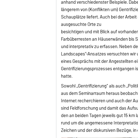
anhand verschiedenster Beispiele. Dabei
längerem von (Konflikten um) Gentrifizi
Schauplätze liefert. Auch bei der Arbe
ausgesuchte Orte zu
besichtigen und mit Blick auf vorhande
Farbüberresten an Häuserwänden bis St
und interpretativ zu erfassen. Neben de
Landscapes“-Ansatzes versuchten wir 
eines Gesprächs mit der Angestellten e
Gentrifizierungsprozesses entgangen i
hatte.
Sowohl „Gentrifizierung“ als auch „Pol
aus dem Seminarraum heraus beobachte
Internet recherchieren und auch der A
sind Feldforschung und damit das Aufsu
den an beiden Tagen jeweils gut 15 km
rund um die angemessene Interpretatio
Zeichen und der diskursiven Bezüge, in