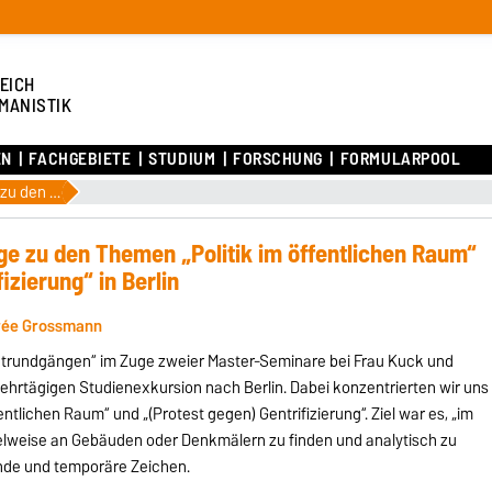
EICH
MANISTIK
EN
FACHGEBIETE
STUDIUM
FORSCHUNG
FORMULARPOOL
Linguistische Stadtrundgänge zu den Themen „Politik im öffentlichen Raum“ und „(Protest gegen) Gentrifizierung“ in Berlin
ge zu den Themen „Politik im öffentlichen Raum“
izierung“ in Berlin
irée Grossmann
adtrundgängen“ im Zuge zweier Master-Seminare bei Frau Kuck und
mehrtägigen Studienexkursion nach Berlin. Dabei konzentrierten wir uns
ntlichen Raum“ und „(Protest gegen) Gentrifizierung“. Ziel war es, „im
pielweise an Gebäuden oder Denkmälern zu finden und analytisch zu
nde und temporäre Zeichen.