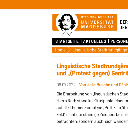
BER
GER
STARTSEITE
AKTUELLES
PERSON
Home
Linguistische Stadtrundgän
und „(Protest gegen) Gentrif
08.07.2022 -
Von Jella Busche und Dés
Die Erarbeitung von „linguistischen St
Herrn Roth stand im Mittelpunkt einer 
auf die Themenkomplexe „Politik im öffe
Feld“ nicht nur ständige Zeichen, beis
betrachten, sondern auch, sich wandel