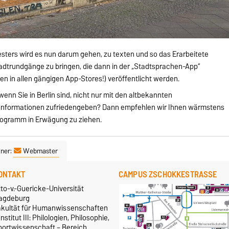
ters wird es nun darum gehen, zu texten und so das Erarbeitete
Stadtrundgänge zu bringen, die dann in der „Stadtsprachen-App“
n in allen gängigen App-Stores!) veröffentlicht werden.
enn Sie in Berlin sind, nicht nur mit den altbekannten
 Informationen zufriedengeben? Dann empfehlen wir Ihnen wärmstens
rogramm in Erwägung zu ziehen.
ner:
Webmaster
ONTAKT
CAMPUS ZSCHOKKESTRASSE
to-v.-Guericke-Universität
agdeburg
akultät für Humanwissenschaften
Institut III: Philologien, Philosophie,
portwissenschaft – Bereich