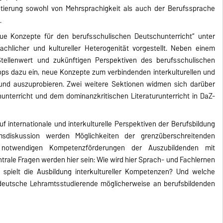
ntierung sowohl von Mehrsprachigkeit als auch der Berufssprache
.
e Konzepte für den berufsschulischen Deutschunterricht“ unter
chlicher und kultureller Heterogenität vorgestellt. Neben einem
Stellenwert und zukünftigen Perspektiven des berufsschulischen
hops dazu ein, neue Konzepte zum verbindenden interkulturellen und
und auszuprobieren. Zwei weitere Sektionen widmen sich darüber
terricht und dem dominanzkritischen Literaturunterricht in DaZ-
uf internationale und interkulturelle Perspektiven der Berufsbildung
sdiskussion werden Möglichkeiten der grenzüberschreitenden
 notwendigen Kompetenzförderungen der Auszubildenden mit
trale Fragen werden hier sein: Wie wird hier Sprach- und Fachlernen
 spielt die Ausbildung interkultureller Kompetenzen? Und welche
 deutsche Lehramtsstudierende möglicherweise an berufsbildenden