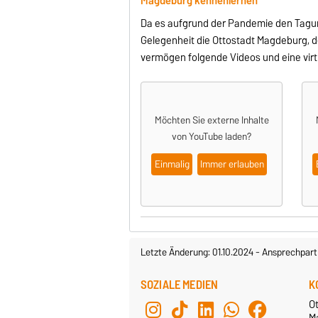
Magdeburg kennenlernen
Da es aufgrund der Pandemie den Tagung
Gelegenheit die Ottostadt Magdeburg, d
vermögen folgende Videos und eine virtu
Möchten Sie externe Inhalte
von
YouTube
laden?
Einmalig
Immer erlauben
Letzte Änderung: 01.10.2024
-
Ansprechpart
SOZIALE MEDIEN
K
Ot
M