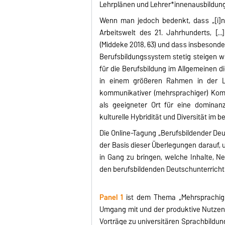
Lehrplänen und Lehrer*innenausbildung
Wenn man jedoch bedenkt, dass „[i]n d
Arbeitswelt des 21. Jahrhunderts, […] j
(Middeke 2018, 63) und dass insbesond
Berufsbildungssystem stetig steigen w
für die Berufsbildung im Allgemeinen di
in einem größeren Rahmen in der Leh
kommunikativer (mehrsprachiger) Kompe
als geeigneter Ort für eine dominan
kulturelle Hybridität und Diversität im
Die Online-Tagung „Berufsbildender Deu
der Basis dieser Überlegungen darauf, 
in Gang zu bringen, welche Inhalte, 
den berufsbildenden Deutschunterricht 
Panel 1
ist dem Thema „Mehrsprachigke
Umgang mit und der produktive Nutzen 
Vorträge zu universitären Sprachbildun