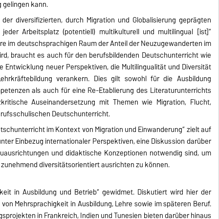
 gelingen kann.
er diversifizierten, durch Migration und Globalisierung geprägten
eder Arbeitsplatz (potentiell) multikulturell und multilingual [ist]“
ere im deutschsprachigen Raum der Anteil der Neuzugewanderten im
ird, braucht es auch für den berufsbildenden Deutschunterricht wie
e Entwicklung neuer Perspektiven, die Multilingualität und Diversität
rkräftebildung verankern. Dies gilt sowohl für die Ausbildung
tenzen als auch für eine Re-Etablierung des Literaturunterrichts
zkritische Auseinandersetzung mit Themen wie Migration, Flucht,
 berufsschulischen Deutschunterricht.
tschunterricht im Kontext von Migration und Einwanderung“ zielt auf
unter Einbezug internationaler Perspektiven, eine Diskussion darüber
Neuausrichtungen und didaktische Konzeptionen notwendig sind, um
zunehmend diversitätsorientiert ausrichten zu können.
it in Ausbildung und Betrieb“ gewidmet. Diskutiert wird hier der
von Mehrsprachigkeit in Ausbildung, Lehre sowie im späteren Beruf.
gsprojekten in Frankreich, Indien und Tunesien bieten darüber hinaus