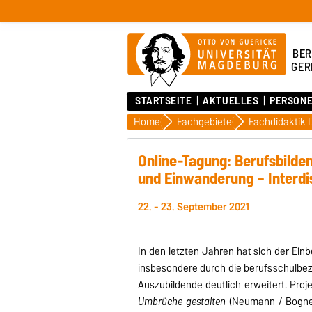
BER
GER
STARTSEITE
AKTUELLES
PERSON
Home
Fachgebiete
Online-Tagung: Berufsbilde
und Einwanderung – Interdis
22. - 23. September 2021
In den letzten Jahren hat sich der Einb
insbesondere durch die berufsschulbez
Auszubildende deutlich erweitert. Proj
Umbrüche
gestalten
(Neumann / Bogner