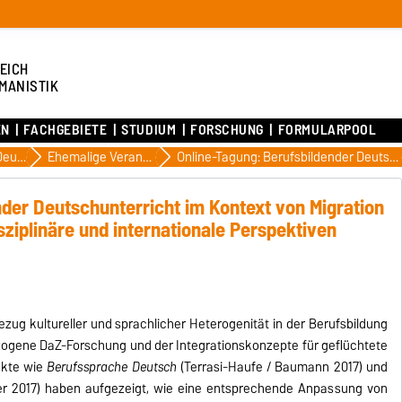
EICH
MANISTIK
EN
FACHGEBIETE
STUDIUM
FORSCHUNG
FORMULARPOOL
Fachdidaktik Deutsch
Ehemalige Veranstaltungen und Tagungen
Online-Tagung: Berufsbildender Deutschunterricht im Kontext von Migration und Einwanderung – Interdisziplinäre und internationale Perspektiven
nder Deutschunterricht im Kontext von Migration
ziplinäre und internationale Perspektiven
ezug kultureller und sprachlicher Heterogenität in der Berufsbildung
ogene DaZ-Forschung und der Integrationskonzepte für geflüchtete
ekte wie
Berufssprache
Deutsch
(Terrasi-Haufe / Baumann 2017) und
 2017) haben aufgezeigt, wie eine entsprechende Anpassung von