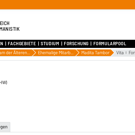
EICH
MANISTIK
EN
FACHGEBIETE
STUDIUM
FORSCHUNG
FORMULARPOOL
Team der Älteren deutschen Literatur
Ehemalige MitarbeiterInnen der Älteren deutschen Literatur
Madita Tambor
Vita
Fo
FHW)
ngen