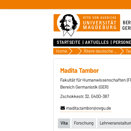
BER
GER
STARTSEITE
AKTUELLES
PERSON
Home
Fachgebiete
Ältere deutsche Literatur
Madita Tambor
Fakultät für Humanwissenschaften (
Bereich Germanistik (GER)
Zschokkestr. 32, G40D-387
madita.tambor@ovgu.de
Vita
Forschung
Lehrveranstaltu