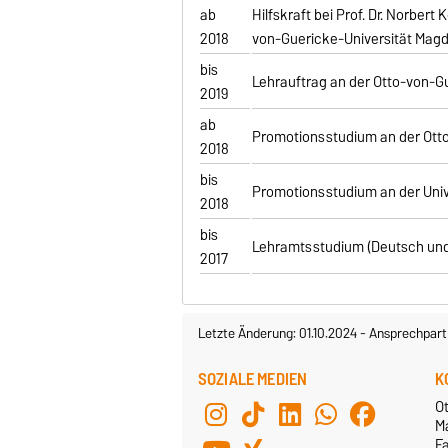
ab
Hilfskraft bei Prof. Dr. Norber
2018
von-Guericke-Universität Mag
bis
Lehrauftrag an der Otto-von-G
2019
ab
Promotionsstudium an der Ott
2018
bis
Promotionsstudium an der Unive
2018
bis
Lehramtsstudium (Deutsch und 
2017
Letzte Änderung: 01.10.2024
-
Ansprechpart
SOZIALE MEDIEN
K
Ot
M
F