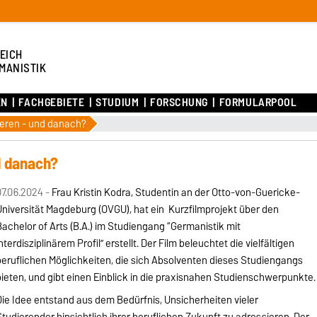
EICH
MANISTIK
EN
FACHGEBIETE
STUDIUM
FORSCHUNG
FORMULARPOOL
ieren - und danach?
d danach?
7.06.2024 -
Frau Kristin Kodra, Studentin an der Otto-von-Guericke-
niversität Magdeburg (OVGU), hat ein Kurzfilmprojekt über den
achelor of Arts (B.A.) im Studiengang “Germanistik mit
nterdisziplinärem Profil” erstellt. Der Film beleuchtet die vielfältigen
eruflichen Möglichkeiten, die sich Absolventen dieses Studiengangs
ieten, und gibt einen Einblick in die praxisnahen Studienschwerpunkte.
ie Idee entstand aus dem Bedürfnis, Unsicherheiten vieler
tudierender hinsichtlich ihrer beruflichen Zukunft zu adressieren. Der