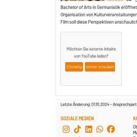
Bachelor of Arts in Germanistik eröffnet
Organisation von Kulturveranstaltungen
Film soll diese Perspektiven anschaulic
Möchten Sie externe Inhalte
von
YouTube
laden?
Einmalig
Immer erlauben
Letzte Änderung: 01.10.2024
-
Ansprechpart
SOZIALE MEDIEN
K
Ot
M