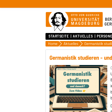
BER
GER
STARTSEITE
AKTUELLES
PERSON
Home
Aktuelles
Germanistik stud
Germanistik studieren - un
0
U
B
i
b
b
D
S