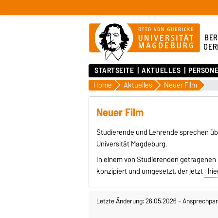
BER
GER
STARTSEITE
AKTUELLES
PERSON
Home
Aktuelles
Neuer Film
Neuer Film
Studierende und Lehrende sprechen über
Universität Magdeburg.
In einem von Studierenden getragenen
konzipiert und umgesetzt, der jetzt
hie
Letzte Änderung: 26.05.2026
-
Ansprechpar