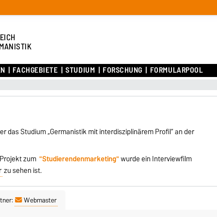
EICH
MANISTIK
EN
FACHGEBIETE
STUDIUM
FORSCHUNG
FORMULARPOOL
 das Studium „Germanistik mit interdisziplinärem Profil“ an der
 Projekt zum
"Studierendenmarketing"
wurde ein Interviewfilm
r
zu sehen ist.
tner:
Webmaster