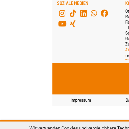
SOZIALE MEDIEN
K
Ot
M
F
– 
S
G
Z
3
Impressum
D
Wir verwenden Cookies und vergleichbare Techno