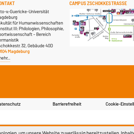
ONTAKT
CAMPUS ZSCHOKKESTRASSE
to-v.-Guericke-Universität
agdeburg
akultät für Humanwissenschaften
Institut III: Philologien, Philosophie,
portwissenschaft – Bereich
ermanistik
schokkestr. 32, Gebäude 40D
9104 Magdeburg
mehr…
atenschutz
Barrierefreiheit
Cookie-Einstel
logien, um unsere Website zuverlässig bereitzustellen, Inhalt