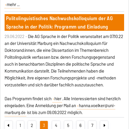
mehr ...
Politolinguistisches Nachwuchskolloquium der AG
Sprache in der Politik: Programm und Einladung
29.06.2022 -
Die AG Sprache in der Politik veranstaltet am 07.10.22
an der Universität Marburg ein Nachwuchskolloquium für
Doktorand:innen, die eine Dissertation im Themenbereich
Politolinguistik verfassen bzw. deren Forschungsgegenstand
auch in benachbarten Disziplinen die politische Sprache und
Kommunikation darstellt. Die Teilnehmenden haben die
Möglichkeit, ihre eigenen Forschungsprojekte und -methoden
vorzustellen und sich darüber fachlich auszutauschen.
Das Programm findet sich
hier
. Alle Interessierten sind herzlich
eingeladen. Eine Anmeldung per Mail an
hanna.voelker@uni-
marburg.de
ist bis zum 09.09.2022 möglich.
1
2
3
4
5
6
7