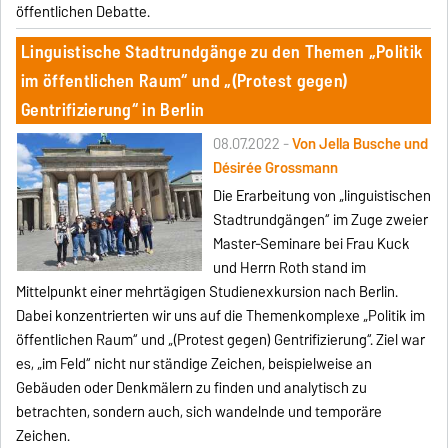
öffentlichen Debatte.
Linguistische Stadtrundgänge zu den Themen „Politik
im öffentlichen Raum“ und „(Protest gegen)
Gentrifizierung“ in Berlin
08.07.2022 -
Von Jella Busche und
Désirée Grossmann
Die Erarbeitung von „linguistischen
Stadtrundgängen“ im Zuge zweier
Master-Seminare bei Frau Kuck
und Herrn Roth stand im
Mittelpunkt einer mehrtägigen Studienexkursion nach Berlin.
Dabei konzentrierten wir uns auf die Themenkomplexe „Politik im
öffentlichen Raum“ und „(Protest gegen) Gentrifizierung“. Ziel war
es, „im Feld“ nicht nur ständige Zeichen, beispielweise an
Gebäuden oder Denkmälern zu finden und analytisch zu
betrachten, sondern auch, sich wandelnde und temporäre
Zeichen.