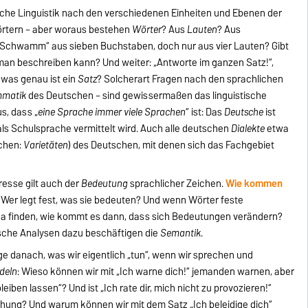
sche Linguistik nach den verschiedenen Einheiten und Ebenen der
örtern – aber woraus bestehen
Wörter
? Aus
Lauten
? Aus
„Schwamm“ aus sieben Buchstaben, doch nur aus vier Lauten? Gibt
man beschreiben kann? Und weiter: „Antworte im ganzen Satz!“,
 was genau ist ein
Satz
? Solcherart Fragen nach den sprachlichen
matik
des Deutschen – sind gewissermaßen das linguistische
s, dass „
eine Sprache immer viele Sprachen
“ ist: Das
Deutsche
ist
als Schulsprache vermittelt wird. Auch alle deutschen
Dialekte
etwa
ochen:
Varietäten
) des Deutschen, mit denen sich das Fachgebiet
resse gilt auch der
Bedeutung
sprachlicher Zeichen.
Wie kommen
Wer legt fest, was sie bedeuten? Und wenn Wörter feste
ika finden, wie kommt es dann, dass sich Bedeutungen verändern?
sche Analysen dazu beschäftigen die
Semantik
.
ge danach, was wir eigentlich „tun“, wenn wir sprechen und
deln
: Wieso können wir mit „Ich warne dich!“ jemanden warnen, aber
eiben lassen“? Und ist „Ich rate dir, mich nicht zu provozieren!“
rohung? Und warum können wir mit dem Satz „Ich beleidige dich“