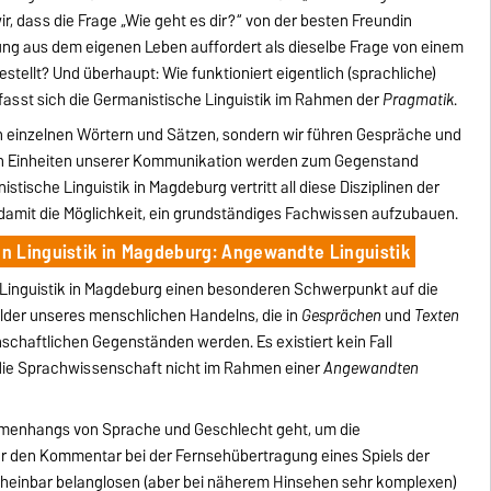
, dass die Frage „Wie geht es dir?“ von der besten Freundin
ung aus dem eigenen Leben auffordert als dieselbe Frage von einem
stellt? Und überhaupt: Wie funktioniert eigentlich (sprachliche)
efasst sich die Germanistische Linguistik im Rahmen der
Pragmatik
.
in einzelnen Wörtern und Sätzen, sondern wir führen Gespräche und
hen Einheiten unserer Kommunikation werden zum Gegenstand
stische Linguistik in Magdeburg vertritt all diese Disziplinen der
 damit die Möglichkeit, ein grundständiges Fachwissen aufzubauen.
n Linguistik in Magdeburg: Angewandte Linguistik
 Linguistik in Magdeburg einen besonderen Schwerpunkt auf die
lder unseres menschlichen Handelns, die in
Gesprächen
und
Texten
chaftlichen Gegenständen werden. Es existiert kein Fall
ie Sprachwissenschaft nicht im Rahmen einer
Angewandten
mmenhangs von Sprache und Geschlecht geht, um die
r den Kommentar bei der Fernsehübertragung eines Spiels der
scheinbar belanglosen (aber bei näherem Hinsehen sehr komplexen)