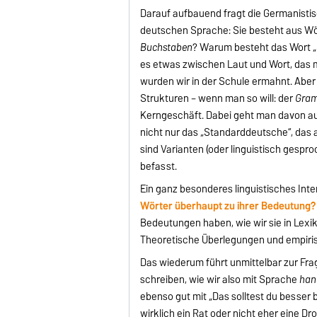
Darauf aufbauend fragt die Germanisti
deutschen Sprache: Sie besteht aus W
Buchstaben
? Warum besteht das Wort 
es etwas zwischen Laut und Wort, das 
wurden wir in der Schule ermahnt. Aber
Strukturen – wenn man so will: der
Gram
Kerngeschäft. Dabei geht man davon au
nicht nur das „Standarddeutsche“, das 
sind Varianten (oder linguistisch gespr
befasst.
Ein ganz besonderes linguistisches Inte
Wörter überhaupt zu ihrer Bedeutung?
Bedeutungen haben, wie wir sie in Lex
Theoretische Überlegungen und empiri
Das wiederum führt unmittelbar zur Fra
schreiben, wie wir also mit Sprache
han
ebenso gut mit „Das solltest du besser bl
wirklich ein Rat oder nicht eher eine D