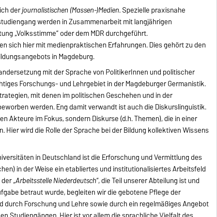
ich der
journalistischen (Massen-)Medien
. Spezielle praxisnahe
studiengang werden in Zusammenarbeit mit langjährigen
itung „Volksstimme“ oder dem MDR durchgeführt.
en sich hier mit medienpraktischen Erfahrungen. Dies gehört zu den
ildungsangebots in Magdeburg.
ndersetzung mit der Sprache von PolitikerInnen und politischer
wichtiges Forschungs- und Lehrgebiet in der Magdeburger Germanistik.
trategien, mit denen im politischen Geschehen und in der
beworben werden. Eng damit verwandt ist auch die Diskurslinguistik.
chen Akteure im Fokus, sondern Diskurse (d.h. Themen), die in einer
n. Hier wird die Rolle der Sprache bei der Bildung kollektiven Wissens
versitäten in Deutschland ist die Erforschung und Vermittlung des
hen) in der Weise ein etabliertes und institutionalisiertes Arbeitsfeld
 der „
Arbeitsstelle Niederdeutsch
“, die Teil unserer Abteilung ist und
gabe betraut wurde, begleiten wir die gebotene Pflege der
d durch Forschung und Lehre sowie durch ein regelmäßiges Angebot
n Studiengängen. Hier ist vor allem die sprachliche Vielfalt des