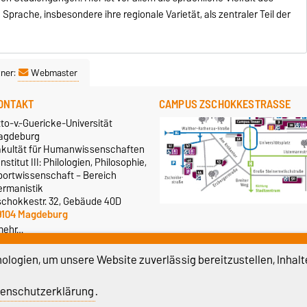
prache, insbesondere ihre regionale Varietät, als zentraler Teil der
ner:
Webmaster
ONTAKT
CAMPUS ZSCHOKKESTRASSE
to-v.-Guericke-Universität
agdeburg
akultät für Humanwissenschaften
Institut III: Philologien, Philosophie,
portwissenschaft – Bereich
ermanistik
schokkestr. 32, Gebäude 40D
9104 Magdeburg
mehr…
logien, um unsere Website zuverlässig bereitzustellen, Inhalt
enschutzerklärung
.