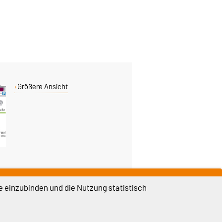
Größere Ansicht
e einzubinden und die Nutzung statistisch
DIESE SEITE
Vorlesen
Permalink