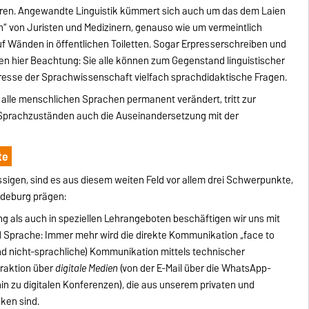
führen. Angewandte Linguistik kümmert sich auch um das dem Laien
“ von Juristen und Medizinern, genauso wie um vermeintlich
uf Wänden in öffentlichen Toiletten. Sogar Erpresserschreiben und
nden hier Beachtung: Sie alle können zum Gegenstand linguistischer
eresse der Sprachwissenschaft vielfach sprachdidaktische Fragen.
 alle menschlichen Sprachen permanent verändert, tritt zur
Sprachzuständen auch die Auseinandersetzung mit der
te
sigen, sind es aus diesem weiten Feld vor allem drei Schwerpunkte,
agdeburg prägen:
g als auch in speziellen Lehrangeboten beschäftigen wir uns mit
Sprache: Immer mehr wird die direkte Kommunikation „face to
und nicht-sprachliche) Kommunikation mittels technischer
eraktion über
digitale Medien
(von der E-Mail über die WhatsApp-
in zu digitalen Konferenzen), die aus unserem privaten und
ken sind.