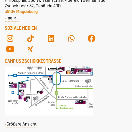
Philosophie, Sportwissenschaft – Bereich Germanistik
Zschokkestr. 32, Gebäude 40D
Berufsbildende Schulen Otto
39104 Magdeburg
von Guericke
mehr…
Internationales
Stiftungsgymnasium Magdeburg
SOZIALE MEDIEN
Hermann-Beims-Berufsschule
Magdeburg
Außerschulische
Einrichtungen
CAMPUS ZSCHOKKESTRASSE
Theater Magdeburg
Größere Ansicht