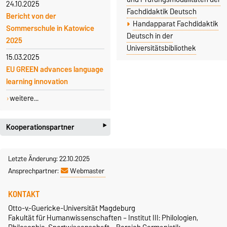
24.10.2025
Fachdidaktik Deutsch
Bericht von der
Handapparat Fachdidaktik
Sommerschule in Katowice
Deutsch in der
2025
Universitätsbibliothek
15.03.2025
EU GREEN advances language
learning innovation
weitere...
‣
Kooperationspartner
Lehramtsausbildung
Letzte Änderung: 22.10.2025
Fachdidaktik Deutsch MLU
Ansprechpartner:
Webmaster
Halle
LISA Sachsen-Anhalt
KONTAKT
Schulen
Otto-v.-Guericke-Universität Magdeburg
Fakultät für Humanwissenschaften – Institut III: Philologien,
Editha-Gymnasium, Magdeburg