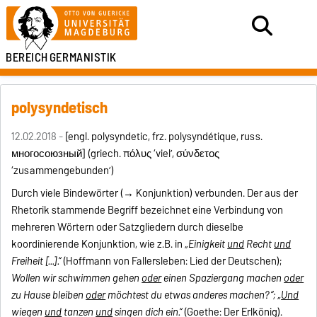
BEREICH
GERMANISTIK
polysyndetisch
12.02.2018 -
[engl. polysyndetic, frz. polysyndétique, russ.
многосоюзный
] (griech.
π
όλυς ‘viel’, σύνδετος
‘zusammengebunden’)
Durch viele Bindewörter (
→
Konjunktion) verbunden. Der aus der
Rhetorik stammende Begriff bezeichnet eine Verbindung von
mehreren Wörtern oder Satzgliedern durch dieselbe
koordinierende Konjunktion, wie z.B. in
„Einigkeit
und
Recht
und
Freiheit [...].“
(Hoffmann von Fallersleben: Lied der Deutschen);
Wollen wir schwimmen gehen
oder
einen Spaziergang machen
oder
zu Hause bleiben
oder
möchtest du etwas anderes machen?“; „
Und
wiegen
und
tanzen
und
singen dich ein.“
(Goethe: Der Erlkönig).