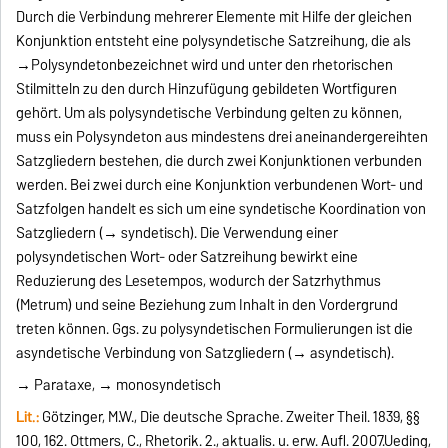
Durch die Verbindung mehrerer Elemente mit Hilfe der gleichen
Konjunktion entsteht eine polysyndetische Satzreihung, die als
→
Polysyndeton
bezeichnet wird und unter den rhetorischen
Stilmitteln zu den durch Hinzufügung gebildeten Wortfiguren
gehört. Um als polysyndetische Verbindung gelten zu können,
muss ein Polysyndeton aus mindestens drei aneinandergereihten
Satzgliedern bestehen, die durch zwei Konjunktionen verbunden
werden. Bei zwei durch eine Konjunktion verbundenen Wort- und
Satzfolgen handelt es sich um eine syndetische Koordination von
Satzgliedern (
→
syndetisch). Die Verwendung einer
polysyndetischen Wort- oder Satzreihung bewirkt eine
Reduzierung des Lesetempos, wodurch der Satzrhythmus
(Metrum) und seine Beziehung zum Inhalt in den Vordergrund
treten können. Ggs. zu polysyndetischen Formulierungen ist die
asyndetische Verbindung von Satzgliedern (
→
asyndetisch).
→
Parataxe,
→
monosyndetisch
Lit.:
Götzinger, M.W., Die deutsche Sprache. Zweiter Theil. 1839, §§
100, 162.
Ottmers, C., Rhetorik. 2., aktualis. u. erw. Aufl. 2007.
Ueding,