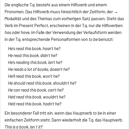
Die englische T.q. besteht aus einem Hilfsverb und einem
Pronomen. Das Hilfsverb muss hinsichtlich der Zeitform, der →
Modalität und des Themas zum vorherigen Satz passen. Steht das
Verb im Present Perfect, erscheinen in der T.q. nur die Hilfsverben
has
oder have,
im Falle der Verwendung der Verlaufsform werden
in der T.q. entsprechende Personalformen von
to be
benutzt:
He's read this book, hasn't he?
He read this book, didn't he?
He's reading this book, isn't he?
He reads a lot of books, doesn't he?
He'll read this book, won't he?
He should read this book, shouldn't he?
He can read this book, can't he?
He'd read this book, wouldn't he?
He'd read this book, hadn't he?
Ein besonderer Fall tritt ein, wenn das Hauptverb
to be
in einer
einfachen Zeitform steht. Dann wiederholt die T.q. das Hauptverb:
This is a book, isn´t it?