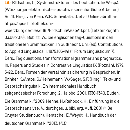
Lit.:
Blidschun, C., Systemstrukturen des Deutschen. In: WespA
(Würzburger elektronische sprachwissenschaftliche Arbeiten)
Bd. 11. Hrsg. von Klein, W.P., Schwitalla, J. et al. Online abrufbar:
https://opus.bibliothek.uni-
wuerzburg.de/files/5161/BlidschunWespA11.pdf. (Letzter Zugriff:
03.06.2016).
Bublitz, W., Die englischen tag-Questions in den
traditionellen Grammatiken. In Gutknecht, Chr. (ed), Contributions
to Applied Linguistics II. 1975,105-141 (= Forum Linguisticum 7).
Ders., Tag
question
s, transformational grammar and pragmatics.
In: Papers and Studies in Contrastive Linguistics IX (Poznán). 1979,
5-22. Ders., Formen der Verständnissicherung in Gesprächen.
In:
Brinker, K./Antos, G./Heinemann, W./Sager, S.F. (Hrsg.), Text- und
Gesprächslinguistik. Ein internationales Handbuch
zeitgenössischer Forschung. 2. Halbbd. 2001, 1330-1340.
Duden.
8
Die Grammatik.
2009.
Henne, H./Rehbock, H., Einführung in die
Gesprächsanalyse.
4., durchges. u. bibl. erg. Aufl. 2001 (= De
Gruyter Studienbuch)
.
Hentschel, E./Weydt, H., Handbuch der
4
deutschen Grammatik.
2013.
HLD