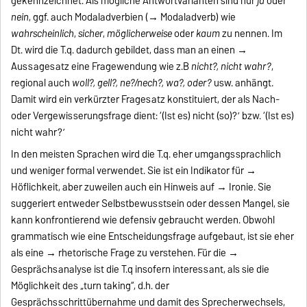
gekennzeichnet. Als mögliche Antwortvarianten sind nur
ja
oder
nein
, ggf. auch Modaladverbien (→ Modaladverb) wie
wahrscheinlich
,
sicher
,
möglicherweise
oder
kaum
zu nennen. Im
Dt. wird die T.q. dadurch gebildet, dass man an einen →
Aussagesatz eine Fragewendung wie z.B
nicht?, nicht wahr?
,
regional auch
woll?, gell?, ne?/nech?, wa?, oder?
usw. anhängt.
Damit wird ein verkürzter Fragesatz konstituiert, der als Nach-
oder Vergewisserungsfrage dient: ‘(Ist es) nicht (so)?’ bzw. ‘(Ist es)
nicht wahr?’
In den meisten Sprachen wird die T.q. eher umgangssprachlich
und weniger formal verwendet. Sie ist ein Indikator für →
Höflichkeit, aber zuweilen auch ein Hinweis auf → Ironie. Sie
suggeriert entweder Selbstbewusstsein oder dessen Mangel, sie
kann konfrontierend wie defensiv gebraucht werden. Obwohl
grammatisch wie eine Entscheidungsfrage aufgebaut, ist sie eher
als eine → rhetorische Frage zu verstehen. Für die →
Gesprächsanalyse ist die T.q insofern interessant, als sie die
Möglichkeit des „turn taking“, d.h. der
Gesprächsschrittübernahme und damit des Sprecherwechsels,