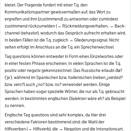
bietet. Der Fragende fordert mit einer T.q. den
Kommunikationspartner gewissermaßen auf, das Wort zu
ergreifen und ihm (zustimmend) zu antworten oder zumindest
zustimmend rückzumelden (→ Rückmeldungsverhalten, → Back-
channel-behavior), wodurch das Gespräch aufrecht erhalten wird.
In beiden Fällen ist die T.q. zugleich → Gliederungssignal. Nicht
selten erfolgt im Anschluss an die T.q. ein Sprecherwechsel.
Tag questions können entweder in Form eines Einzelwortes oder
in einer festen Phrase erscheinen. In vielen Sprachen ist die T.q.
positiv oder negativ gekennzeichnet. Das Russische erlaubt
да?
(‘ja’), während im Spanischen bzw. Italienischen (neben
¿verdad?
bzw.
vero?
) auch
¿no?
bzw.
no?
verwendet werden. Einige
Sprachen haben sogar spezielle Wörter, die nur als T.q. gebraucht
werden. In bestimmten englischen Dialekten wäre
eh?
als Beispiel
zu nennen.
Englische Tag questions sind sehr komplex, da hier drei
verschiedene Faktoren bestimmend sind: die Wahl der
Hilfsverben (→ Hilfsverb), die → Negation und die Intonationsart.