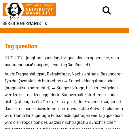
BEREICH
GERMANISTIK
Tag question
30.01.2017 -
[engl. tag question, frz. question en appendice, russ.
расчлененный вопрос] (engl. tag ‘Anhängsel’)
Auch: Frageanhängsel, Refrainfrage, Nachziehfrage. Besonderer
Typ der (syntaktisch betrachtet) → Entscheidungsfrage oder
(pragmatisch betrachtet) → Suggestivfrage, bei der festgelegt
werden soll, ob der suggerierte Sachverhalt zutreffend ist oder
nicht (vgl. engl.
isn´t it?
frz.
n´est-ce pas?
).
Der Fragende suggeriert,
dass er nur eine spezielle, von ihm erwünschte Antwort tolerieren
wird. Durch hinzugefügte Entscheidungsfragen wie Tag questions
wird die Proposition des Satzes nachträglich als „nicht sicher“