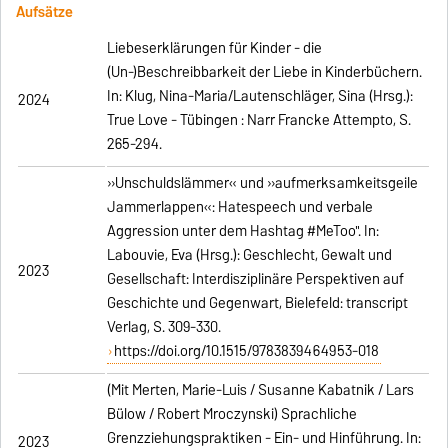
Aufsätze
Liebeserklärungen für Kinder - die
(Un-)Beschreibbarkeit der Liebe in Kinderbüchern.
In: Klug, Nina-Maria/Lautenschläger, Sina (Hrsg.):
2024
True Love - Tübingen : Narr Francke Attempto, S.
265-294.
»Unschuldslämmer« und »aufmerksamkeitsgeile
Jammerlappen«: Hatespeech und verbale
Aggression unter dem Hashtag #MeToo". In:
Labouvie, Eva (Hrsg.): Geschlecht, Gewalt und
2023
Gesellschaft: Interdisziplinäre Perspektiven auf
Geschichte und Gegenwart, Bielefeld: transcript
Verlag, S. 309-330.
https://doi.org/10.1515/9783839464953-018
(Mit Merten, Marie-Luis / Susanne Kabatnik / Lars
Bülow / Robert Mroczynski) Sprachliche
Grenzziehungspraktiken - Ein- und Hinführung. In:
2023