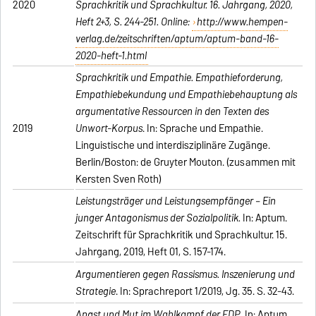
2020
Sprachkritik und Sprachkultur. 16. Jahrgang, 2020,
Heft 2+3, S. 244-251. Online:
http://www.hempen-
verlag.de/zeitschriften/aptum/aptum-band-16-
2020-heft-1.html
Sprachkritik und Empathie. Empathieforderung,
Empathiebekundung und Empathiebehauptung als
argumentative Ressourcen in den Texten des
2019
Unwort-Korpus
. In: Sprache und Empathie.
Linguistische und interdisziplinäre Zugänge.
Berlin/Boston: de Gruyter Mouton. (zusammen mit
Kersten Sven Roth)
Leistungsträger und Leistungsempfänger – Ein
junger Antagonismus der Sozialpolitik.
In: Aptum.
Zeitschrift für Sprachkritik und Sprachkultur. 15.
Jahrgang, 2019, Heft 01, S. 157-174.
Argumentieren gegen Rassismus. Inszenierung und
Strategie
. In: Sprachreport 1/2019, Jg. 35. S. 32-43.
Angst und Mut im Wahlkampf der FDP
. In: Aptum.