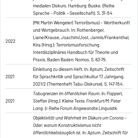
medialen Diskurs. Hamburg: Buske. (Reihe
Sprache – Politik – Gesellschaft). S. 31-54
(Mit Martin Wengeler) Terror(ismus) – Wortherkunft
und Wortgebrauch. In: Rothenberger,
Liane/Krause, Joachim/Jost, Jannis/Frankenthal,
2022
Kira (Hrsg.): Terrorismusforschung.
Interdisziplinäres Handbuch für Theorie und
Praxis. Baden Baden: Nomos. S. 63-75.
Einleitung zu diesem Heft. In: Aptum, Zeitschrift
2021
für Sprachkritik und Sprachkultur 17. Jahrgang,
2021/2 (Themenheft Tabu-Diskurse). S. 147-154.
Tabugrenzen im öffentlichen Raum. In: Pappert,
2021
Steffen (Hrsg.): Kleine Texte. Frankfurt/M: Peter
Lang. (= Reihe Forum Angewandte Linguisitk.
Objektivität und Wahrheit im Diskurs um Corona –
Oder: warum Konstruktivismus nicht
öffentlichkeitstauglich ist. In: Aptum. Zeitschrift für