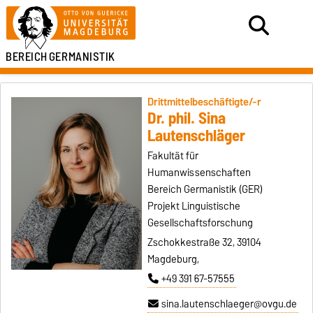
BEREICH
GERMANISTIK
Drittmittelbeschäftigte/-r
Dr. phil. Sina
Lautenschläger
Fakultät für
Humanwissenschaften
Bereich Germanistik (GER)
Projekt Linguistische
Gesellschaftsforschung
Zschokkestraße 32, 39104
Magdeburg,
+49 391 67-57555
sina.lautenschlaeger@ovgu.de