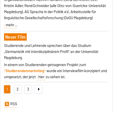
Kristin Adler, RenéSchneider (alle Otto-von-Guericke-Universität
Magdeburg), AG Sprache in der Politik e.V., Arbeitsstelle für
linguistische Gesellschaftsforschung (OvGU Magdeburg)
mehr ...
Neuer Film
Studierende und Lehrende sprechen über das Studium
„Germanistik mit interdisziplinärem Profil“ an der Universität
Magdeburg.
In einem von Studierenden getragenen Projekt zum
"Studierendenmarketing"
wurde ein Interviewfilm konzipiert und
umgesetzt, der jetzt
hier
zu sehen ist.
1
2
3
RSS