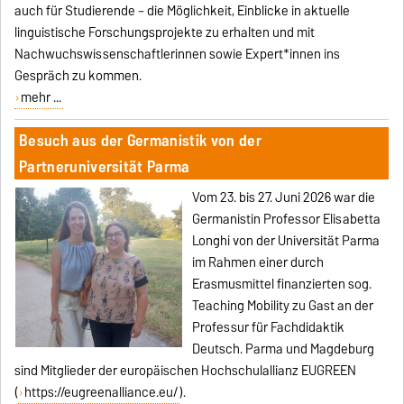
auch für Studierende – die Möglichkeit, Einblicke in aktuelle
linguistische Forschungsprojekte zu erhalten und mit
Nachwuchswissenschaftlerinnen sowie Expert*innen ins
Gespräch zu kommen.
mehr ...
Besuch aus der Germanistik von der
Partneruniversität Parma
Vom 23. bis 27. Juni 2026 war die
Germanistin Professor Elisabetta
Longhi von der Universität Parma
im Rahmen einer durch
Erasmusmittel finanzierten sog.
Teaching Mobility zu Gast an der
Professur für Fachdidaktik
Deutsch. Parma und Magdeburg
sind Mitglieder der europäischen Hochschulallianz EUGREEN
(
https://eugreenalliance.eu/
).