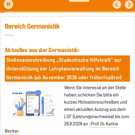
Bereich Germanistik
Aktuelles aus der Germanistik:
Stellenausschreibung „Studentische Hilfskraft“ zur
Unterstützung der Lehrplanverwaltung im Bereich
Germanistik (ab November 2026 oder früher/später)
Wenn Sie Interesse an der Stelle
haben, schicken Sie bitte ein
kurzes Motivationsschreiben und
einen aktuellen Auszug aus dem
LSF (Leistungsnachweise) bis zum
26.8.2026 an
Prof. Dr. Karina
Becker
.