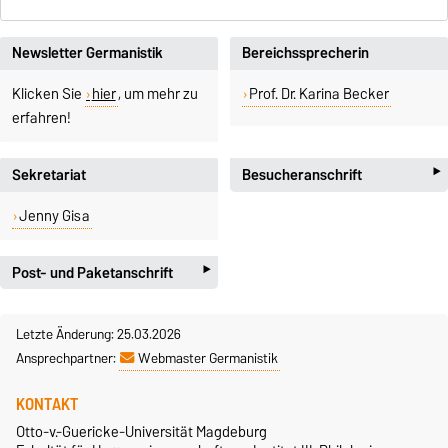
Newsletter Germanistik
Bereichssprecherin
Klicken Sie
hier
, um mehr zu
Prof. Dr. Karina Becker
erfahren!
‣
Sekretariat
Besucheranschrift
Otto-von-Guericke-Universität
Jenny Gisa
Magdeburg
Fakultät für
‣
Post- und Paketanschrift
Humanwissenschaften
Institut III – Bereich Germanistik
Otto-von-Guericke-
Zschokkestr. 32
Universität Magdeburg
Letzte Änderung: 25.03.2026
Gebäude 40D
Universitätsplatz 2
Ansprechpartner:
Webmaster Germanistik
39104 Magdeburg
39106 Magdeburg
KONTAKT
Otto-v.-Guericke-Universität Magdeburg