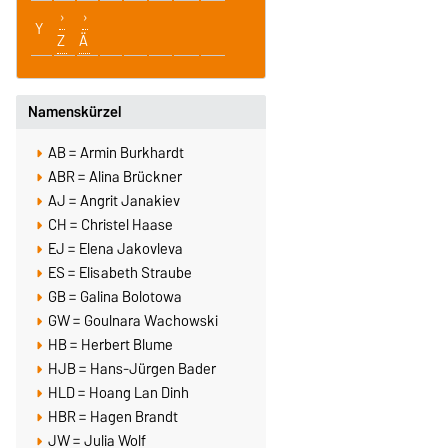
Y
Z
Ä
Namenskürzel
AB = Armin Burkhardt
ABR = Alina Brückner
AJ = Angrit Janakiev
CH = Christel Haase
EJ = Elena Jakovleva
ES = Elisabeth Straube
GB = Galina Bolotowa
GW = Goulnara Wachowski
HB = Herbert Blume
HJB = Hans-Jürgen Bader
HLD = Hoang Lan Dinh
HBR = Hagen Brandt
JW = Julia Wolf