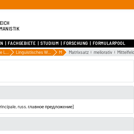
EICH
MANISTIK
EN
FACHGEBIETE
STUDIUM
FORSCHUNG
FORMULARPOOL
Germanistische Linguistik
Linguistisches Wörterbuch von Th. Lewandowski
M
Matrixsatz
meliorativ
Mittelfel
) principale, russ. глaвное предложeние]