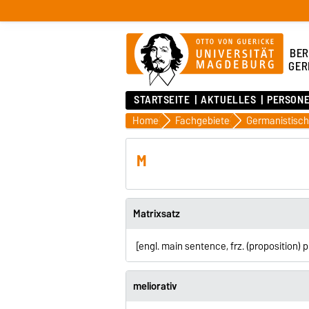
BER
GER
STARTSEITE
AKTUELLES
PERSON
Home
Fachgebiete
M
Matrixsatz
[engl. main sentence, frz. (proposition
meliorativ