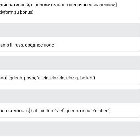
russ. мелиоративный, с положительно-оценочным значением]
tivform zu bonus)
amp II, russ.
среднее поле
]
ема
] (griech.
μόνος
‘allein, einzeln, einzig, isoliert’)
многосемность] (lat. multum ‘viel˚, griech. σῆμα ‘Zeichen’)