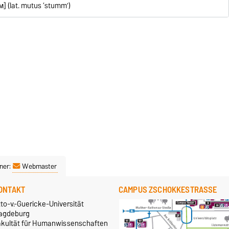
м] (lat. mutus ‘stumm’)
ner:
Webmaster
ONTAKT
CAMPUS ZSCHOKKESTRASSE
to-v.-Guericke-Universität
agdeburg
akultät für Humanwissenschaften