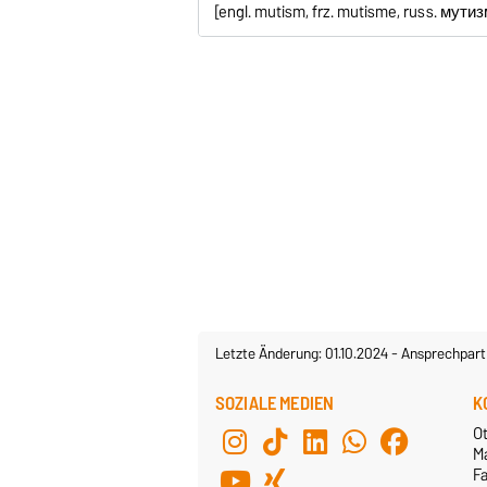
[engl. mutism, frz. mutisme, russ. мутиз
Letzte Änderung: 01.10.2024
-
Ansprechpart
SOZIALE MEDIEN
K
Ot
M
F