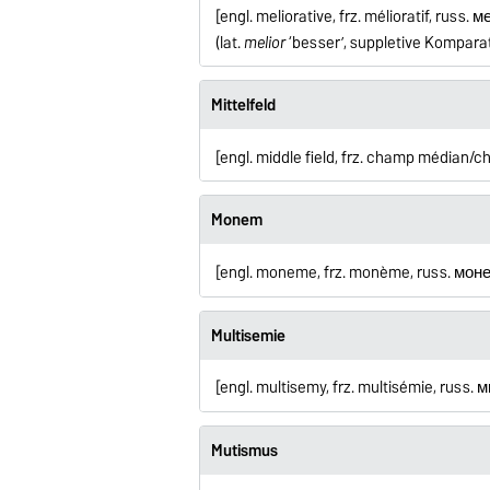
[engl. meliorative, frz. mélioratif, 
(lat.
melior
‘besser’, suppletive Kompara
Mittelfeld
[engl. middle field, frz. champ médian/ch
Monem
[engl. moneme, frz. monème, russ.
мон
Multisemie
[engl. multisemy, frz. multisémie, russ. 
Mutismus