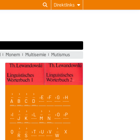
Direktlinks
d
Monem
Multisemie
Mutismus
E
F
G
H
A
B
C
D
I
L
O
P
J
K
M
N
Q
T
U
V
X
R
S
W