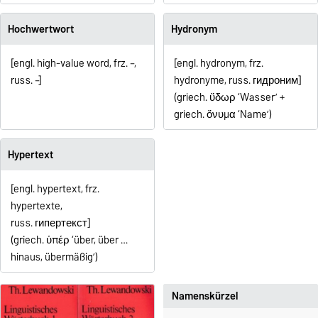
Hochwertwort
Hydronym
[engl. high-value word, frz. –,
[engl. hydronym, frz.
russ. –]
hydronyme, russ. гидроним]
(griech. ὕδωρ ‘Wasser’ +
griech. ὄνυμα ‘Name’)
Hypertext
[engl. hypertext, frz.
hypertexte,
russ.
г
ипертекст
]
(griech.
ὑπέρ
‘über, über …
hinaus, übermäßig’)
Namenskürzel