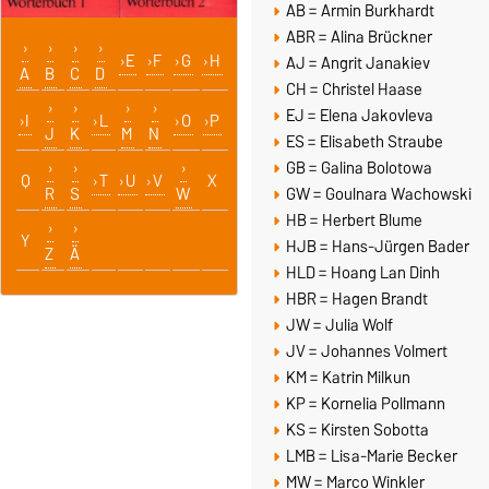
AB = Armin Burkhardt
ABR = Alina Brückner
E
F
G
H
AJ = Angrit Janakiev
A
B
C
D
CH = Christel Haase
EJ = Elena Jakovleva
I
L
O
P
J
K
M
N
ES = Elisabeth Straube
GB = Galina Bolotowa
Q
T
U
V
X
R
S
W
GW = Goulnara Wachowski
HB = Herbert Blume
Y
HJB = Hans-Jürgen Bader
Z
Ä
HLD = Hoang Lan Dinh
HBR = Hagen Brandt
JW = Julia Wolf
JV = Johannes Volmert
KM = Katrin Milkun
KP = Kornelia Pollmann
KS = Kirsten Sobotta
LMB = Lisa-Marie Becker
MW = Marco Winkler