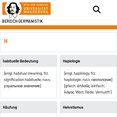
BEREICH
GERMANISTIK
H
habituelle Bedeutung
Haplologie
[engl. habitual meaning, frz.
[engl. haplology, frz.
signification habituelle, russ.
haplologie, russ.
гаплология
]
узуальное значение]
[griech. ἁπλοῦς ‘einfach’,
λόγος ‘Wort, Rede, Vernunft’]
Häufung
Helvetismus