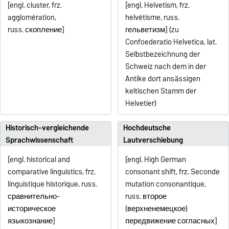
[engl. cluster, frz.
[engl. Helvetism, frz.
agglomération,
helvétisme, russ.
russ.
скопление
]
гельветизм] (zu
Confoederatio Helvetica, lat.
Selbstbezeichnung der
Schweiz nach dem in der
Antike dort ansässigen
keltischen Stamm der
Helvetier)
Historisch-vergleichende
Hochdeutsche
Sprachwissenschaft
Lautverschiebung
[engl. historical and
[engl. High German
comparative linguistics, frz.
consonant shift, frz. Seconde
linguistique historique, russ.
mutation consonantique,
сравнительно-
russ. второе
историческое
(верхненемецкое)
языкознание]
передвижение согласных]