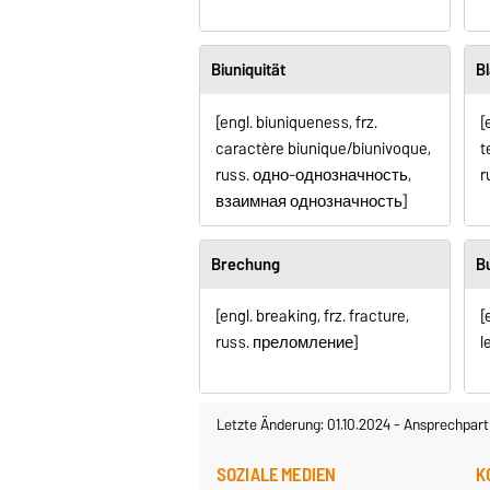
Biuniquität
B
[engl. biuniqueness, frz.
[
caractère biunique/biunivoque,
t
russ. одно-однозначность,
r
взаимная однозначность]
Brechung
B
[engl. breaking, frz. fracture,
[
russ. преломление]
l
Letzte Änderung: 01.10.2024
-
Ansprechpart
SOZIALE MEDIEN
K