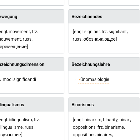
ewegung
Bezeichnendes
engl. movement, frz.
[engl. signifier, frz. signifiant,
ouvement, russ.
russ. обозначающее]
еремещение]
ezeichnungsdimension
Bezeichnungslehre
 modi significandi
→
Onomasiologie
lingualismus
Binarismus
engl. bilingualism, frz.
[engl. binarism, binarity, binary
ilingualisme, russ.
oppositions, frz. binarisme,
вуязычие]
oppositions binaires,