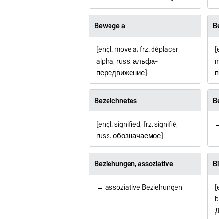
Bewege a
B
[engl. move a, frz. déplacer
[
alpha, russ. альфа-
m
передвижение]
п
Bezeichnetes
B
[engl. signified, frz. signifié,
→
russ.
обозначаемое
]
Beziehungen, assoziative
Bi
→ assoziative Beziehungen
[
b
Д