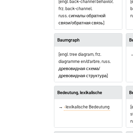
[engl. back-channel behavior,
[
frz. back-channel,
b
russ.
сигналы обратной
r
связи/обратная связь
]
Baumgraph
Be
[engl. tree diagram, frz.
diagramme en/d’arbre, russ.
древовидная схема/
древовидная структура]
Bedeutung, lexikalische
B
→
lexikalische Bedeutung
[
s
r