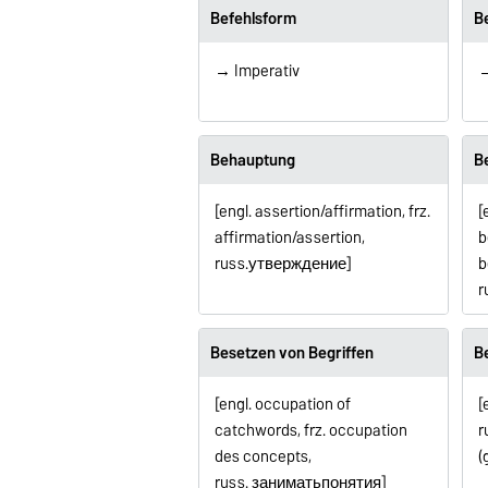
Befehlsform
B
→ Imperativ
Behauptung
B
[engl. assertion/affirmation, frz.
[
affirmation/assertion,
b
russ.
утверждение
]
b
r
Besetzen von Begriffen
B
[engl. occupation of
[
catchwords, frz.
occupation
r
des concepts
,
(
russ.
занимать
понятия
]