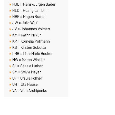
HJB = Hans-Jürgen Bader
HLD = Hoang Lan Dinh
HBR = Hagen Brandt
JW = Julia Wolf
JV = Johannes Volmert
KM = Katrin Milkun
KP = Kornelia Pollmann
KS = Kirsten Sobotta
LMB = Lisa-Marie Becker
MW = Marco Winkler
SL = Saskia Luther
SM = Sylvia Meyer
UF = Ursula Föllner
UH = Uta Haase
VA = Vera Archipenko