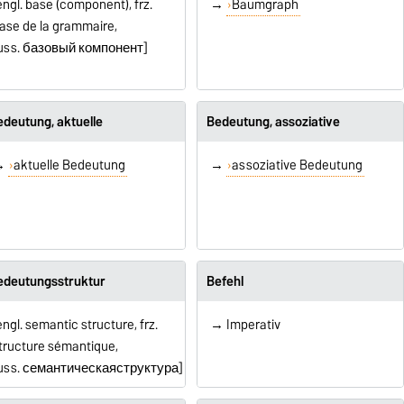
engl. base (component), frz.
→
Baumgraph
ase de la grammaire,
uss.
базовый компонент
]
deutung, aktuelle
Bedeutung, assoziative
→
aktuelle Bedeutung
→
assoziative Bedeutung
edeutungsstruktur
Befehl
engl. semantic structure, frz.
→ Imperativ
tructure sémantique,
uss.
семантическая
структура
]