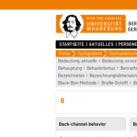
BER
GER
STARTSEITE
AKTUELLES
PERSON
Home
Fachgebiete
Bedeutung, aktuelle
Bedeutung, assozi
Behauptung
Behaviorismus
Benrathe
Bezeichnetes
Bezeichnungsdimensio
Black-Box-Methode
Braille-Schrift
B
B
Back-channel-behavior
B