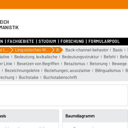
EICH
MANISTIK
EN
FACHGEBIETE
STUDIUM
FORSCHUNG
FORMULARPOOL
Germanistische Linguistik
Linguistisches Wörterbuch von Th. Lewandowski
B
Back-channel-behavior
Basis
ative
Bedeutung, lexikalische
Bedeutungsstruktur
Befehl
Bef
r Linie
Besetzen von Begriffen
Betazismus
Betonung
Bewege 
n
Bezeichnungslehre
Beziehungen, assoziative
Bilingualismus
B
rechung
Buchstabe
Buchstabenschrift
asis
Baumdiagramm