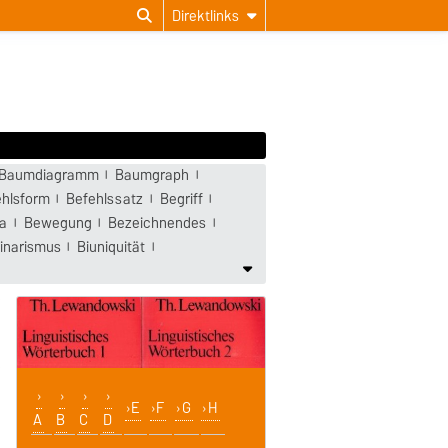
Direktlinks
Baumdiagramm
Baumgraph
ehlsform
Befehlssatz
Begriff
a
Bewegung
Bezeichnendes
inarismus
Biuniquität
E
F
G
H
A
B
C
D