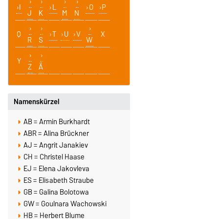
I
L
O
P
J
K
M
N
Q
T
U
V
X
R
S
W
Y
Z
Ä
Namenskürzel
AB = Armin Burkhardt
ABR = Alina Brückner
AJ = Angrit Janakiev
CH = Christel Haase
EJ = Elena Jakovleva
ES = Elisabeth Straube
GB = Galina Bolotowa
GW = Goulnara Wachowski
HB = Herbert Blume