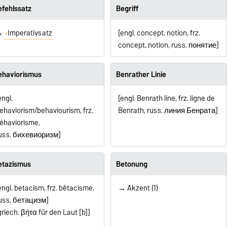
efehlssatz
Begriff
→
Imperativsatz
[engl. concept, notion, frz.
concept, notion, russ.
понятие
]
ehaviorismus
Benrather Linie
engl.
[engl. Benrath line, frz. ligne de
ehaviorism/behaviourism, frz.
Benrath, russ. линия Бенрата]
éhaviorisme,
uss.
бихевиоризм
]
etazismus
Betonung
engl. betacism, frz. bêtacisme,
→ Akzent (1)
uss.
бетацизм
]
griech.
β
ήτα
für den Laut [b]]