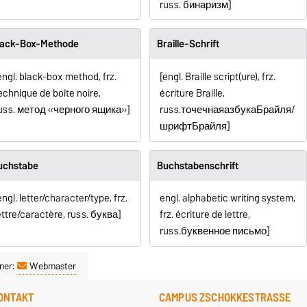
russ.
бинаризм
]
lack-Box-Methode
Braille-Schrift
engl. black-box method, frz.
[engl. Braille script(ure), frz.
echnique de boîte noire,
écriture Braille,
uss.
метод «черного ящика»
]
russ.
точечная
азбука
Брайля
/
шрифт
Брайля
]
uchstabe
Buchstabenschrift
engl. letter/character/type, frz.
engl. alphabetic writing system,
ettre/caractère, russ.
буква
]
frz. écriture de lettre,
russ.
буквенное письмо
]
ner:
Webmaster
ONTAKT
CAMPUS ZSCHOKKESTRASSE